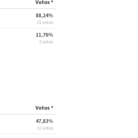
Votos *
88,24%
15 votos
11,76%
2 votos
Votos *
47,83%
11 votos