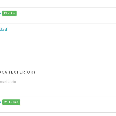
ro
Eleito
dad
ACA (EXTERIOR)
município
ro
2º Turno