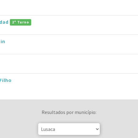
ddad
2º Turno
in
Filho
Resultados por município: