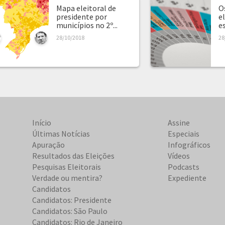
Mapa eleitoral de
O
presidente por
e
municípios no 2º...
e
28/10/2018
28
Início
Assine
Últimas Notícias
Especiais
Apuração
Infográficos
Resultados das Eleições
Vídeos
Pesquisas Eleitorais
Podcasts
Verdade ou mentira?
Expediente
Candidatos
Candidatos: Presidente
Candidatos: São Paulo
Candidatos: Rio de Janeiro