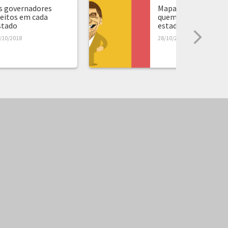
s governadores
Mapa de presidente:
leitos em cada
quem ganhou em ca
stado
estado...
/10/2018
28/10/2018