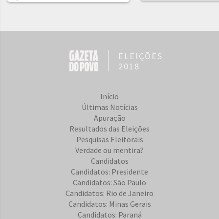
ELEIÇÕES
2018
Início
Últimas Notícias
Apuração
Resultados das Eleições
Pesquisas Eleitorais
Verdade ou mentira?
Candidatos
Candidatos: Presidente
Candidatos: São Paulo
Candidatos: Rio de Janeiro
Candidatos: Minas Gerais
Candidatos: Paraná