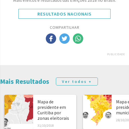
Mais eleitos e resultados das Eleições 2018 no Brasil:
RESULTADOS NACIONAIS
COMPARTILHAR
PUBLICIDADE
Mais Resultados
Ver todos +
Mapa de
Mapa e
presidente em
presid
Curitiba por
municíp
zonas eleitorais
28/10/20
31/10/2018