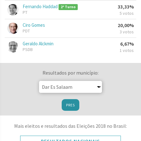
Fernando Haddad
33,33%
2º Turno
PT
5 votos
Ciro Gomes
20,00%
PDT
3 votos
Geraldo Alckmin
6,67%
PSDB
1 votos
Resultados por município:
PRES
Mais eleitos e resultados das Eleições 2018 no Brasil: