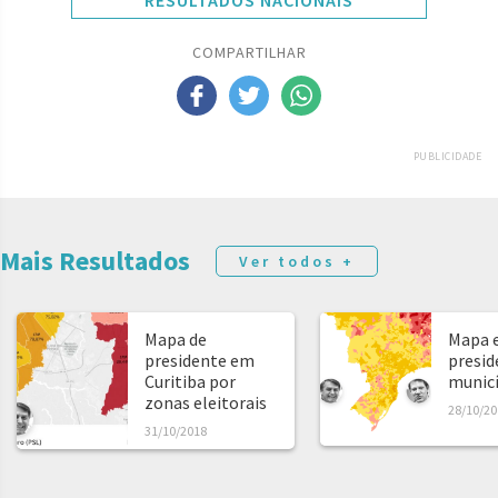
RESULTADOS NACIONAIS
COMPARTILHAR
PUBLICIDADE
Mais Resultados
Ver todos +
Mapa de
Mapa e
presidente em
presid
Curitiba por
municíp
zonas eleitorais
28/10/20
31/10/2018