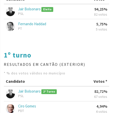
Jair Bolsonaro
94,25%
Eleito
PSL
82 votos
Fernando Haddad
5,75%
PT
5 votos
1º turno
RESULTADOS EM CANTÃO (EXTERIOR)
* % dos votos válidos no município
Candidato
Votos *
Jair Bolsonaro
82,72%
2º Turno
PSL
67 votos
Ciro Gomes
4,94%
PDT
4 votos