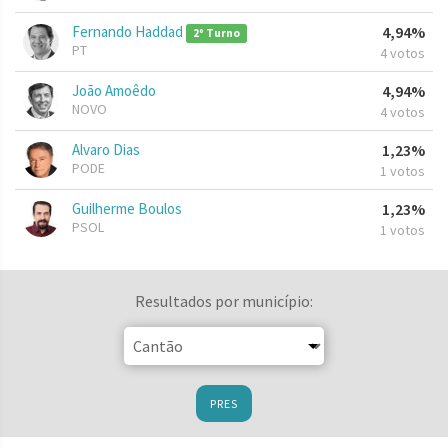
Fernando Haddad
4,94%
2º Turno
PT
4 votos
João Amoêdo
4,94%
NOVO
4 votos
Alvaro Dias
1,23%
PODE
1 votos
Guilherme Boulos
1,23%
PSOL
1 votos
Resultados por município:
PRES