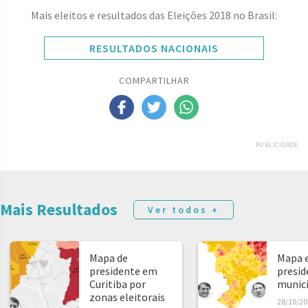
Mais eleitos e resultados das Eleições 2018 no Brasil:
RESULTADOS NACIONAIS
COMPARTILHAR
PUBLICIDADE
Mais Resultados
Ver todos +
Mapa de
Mapa e
presidente em
presid
Curitiba por
municíp
zonas eleitorais
28/10/20