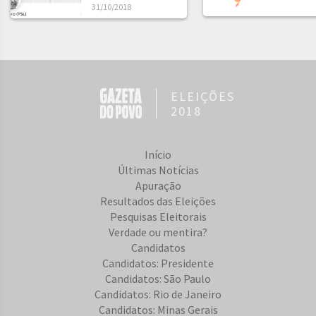
31/10/2018
ELEIÇÕES
2018
Início
Últimas Notícias
Apuração
Resultados das Eleições
Pesquisas Eleitorais
Verdade ou mentira?
Candidatos
Candidatos: Presidente
Candidatos: São Paulo
Candidatos: Rio de Janeiro
Candidatos: Minas Gerais