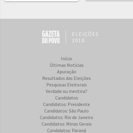
ELEIÇÕES
2018
Início
Últimas Notícias
Apuração
Resultados das Eleições
Pesquisas Eleitorais
Verdade ou mentira?
Candidatos
Candidatos: Presidente
Candidatos: São Paulo
Candidatos: Rio de Janeiro
Candidatos: Minas Gerais
Candidatos: Paraná