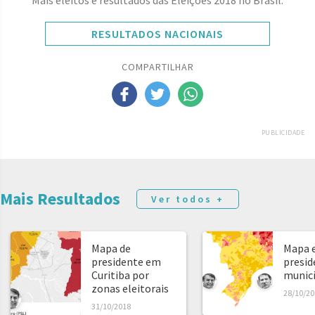
Mais eleitos e resultados das Eleições 2018 no Brasil:
RESULTADOS NACIONAIS
COMPARTILHAR
PUBLICIDADE
Mais Resultados
Ver todos +
Mapa de
Mapa e
presidente em
presid
Curitiba por
municíp
zonas eleitorais
28/10/20
31/10/2018