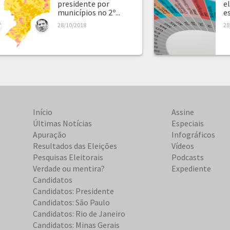
presidente por
e
municípios no 2º...
e
28/10/2018
28
Início
Assine
Últimas Notícias
Especiais
Apuração
Infográficos
Resultados das Eleições
Vídeos
Pesquisas Eleitorais
Podcasts
Verdade ou mentira?
Expediente
Candidatos
Candidatos: Presidente
Candidatos: São Paulo
Candidatos: Rio de Janeiro
Candidatos: Minas Gerais