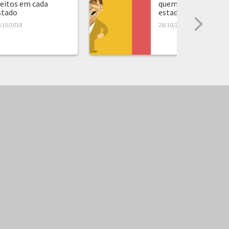
leitos em cada
quem ganhou em ca
stado
estado...
/10/2018
28/10/2018