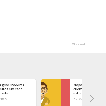
PUBLICIDADE
s governadores
Mapa de presidente:
leitos em cada
quem ganhou em ca
stado
estado...
/10/2018
28/10/2018