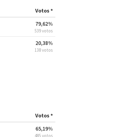
Votos *
79,62%
539 votos
20,38%
138 votos
Votos *
65,19%
485 votos