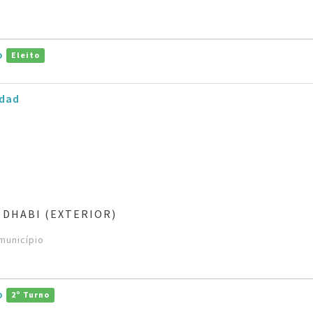
ro
Eleito
dad
 DHABI (EXTERIOR)
município
ro
2º Turno