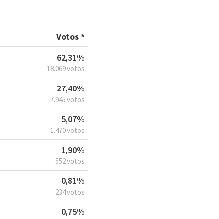
Votos *
62,31%
18.069 votos
27,40%
7.945 votos
5,07%
1.470 votos
1,90%
552 votos
0,81%
234 votos
0,75%