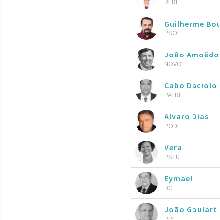
REDE
Guilherme Bo
PSOL
João Amoêdo
NOVO
Cabo Daciolo
PATRI
Alvaro Dias
PODE
Vera
PSTU
Eymael
DC
João Goulart 
PPL