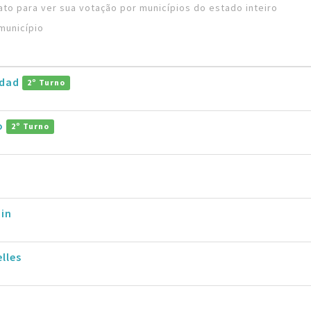
to para ver sua votação por municípios do estado inteiro
município
ddad
2º Turno
ro
2º Turno
in
lles