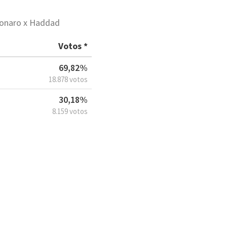
lsonaro x Haddad
Votos *
69,82%
18.878 votos
30,18%
8.159 votos