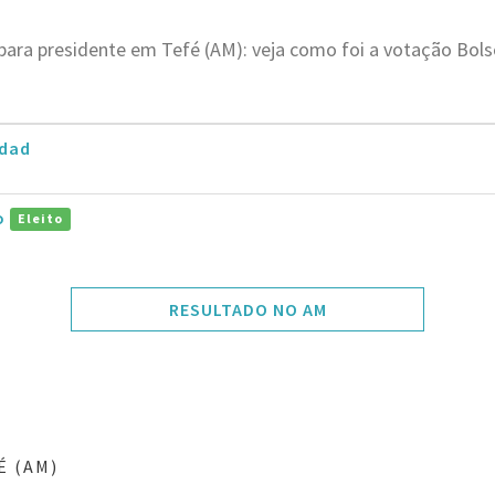
para presidente em Tefé (AM): veja como foi a votação Bo
dad
ro
Eleito
RESULTADO NO AM
É (AM)