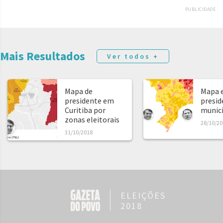
PUBLICIDADE
Mais Resultados
Ver todos +
Mapa de
Mapa e
presidente em
presid
Curitiba por
municíp
zonas eleitorais
28/10/20
31/10/2018
ELEIÇÕES
2018