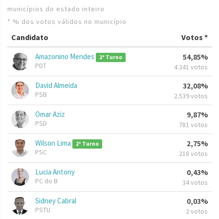
municípios do estado inteiro
* % dos votos válidos no município
Candidato
Votos *
Amazonino Mendes
54,85%
2º Turno
PDT
4.341 votos
David Almeida
32,08%
PSB
2.539 votos
Omar Aziz
9,87%
PSD
781 votos
Wilson Lima
2,75%
2º Turno
PSC
218 votos
Lucia Antony
0,43%
PC do B
34 votos
Sidney Cabral
0,03%
PSTU
2 votos