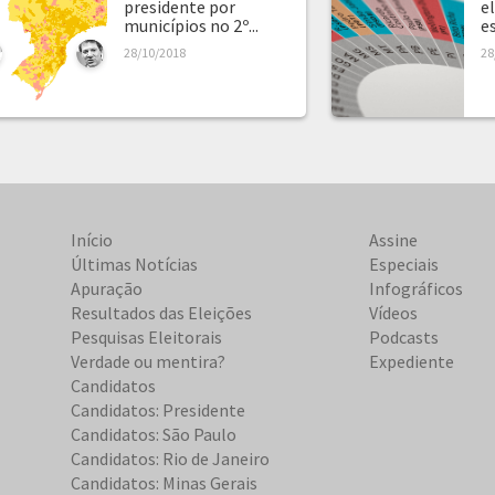
presidente por
e
municípios no 2º...
e
28/10/2018
28
Início
Assine
Últimas Notícias
Especiais
Apuração
Infográficos
Resultados das Eleições
Vídeos
Pesquisas Eleitorais
Podcasts
Verdade ou mentira?
Expediente
Candidatos
Candidatos: Presidente
Candidatos: São Paulo
Candidatos: Rio de Janeiro
Candidatos: Minas Gerais