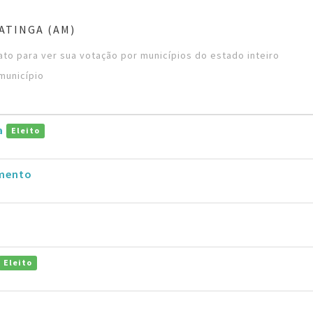
ATINGA (AM)
to para ver sua votação por municípios do estado inteiro
município
a
Eleito
imento
Eleito
o