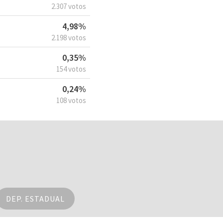
2.307 votos
4,98%
2.198 votos
0,35%
154 votos
0,24%
108 votos
DEP. ESTADUAL