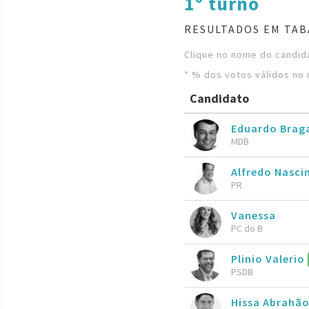
1º turno
RESULTADOS EM TAB
Clique no nome do candida
* % dos votos válidos no 
Candidato
Eduardo Brag
MDB
Alfredo Nasc
PR
Vanessa
PC do B
Plinio Valerio
PSDB
Hissa Abrahã