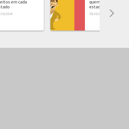
leitos em cada
quem ganhou em ca
stado
estado...
/10/2018
28/10/2018