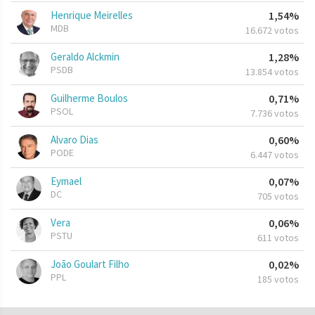
Henrique Meirelles
1,54%
MDB
16.672 votos
Geraldo Alckmin
1,28%
PSDB
13.854 votos
Guilherme Boulos
0,71%
PSOL
7.736 votos
Alvaro Dias
0,60%
PODE
6.447 votos
Eymael
0,07%
DC
705 votos
Vera
0,06%
PSTU
611 votos
João Goulart Filho
0,02%
PPL
185 votos