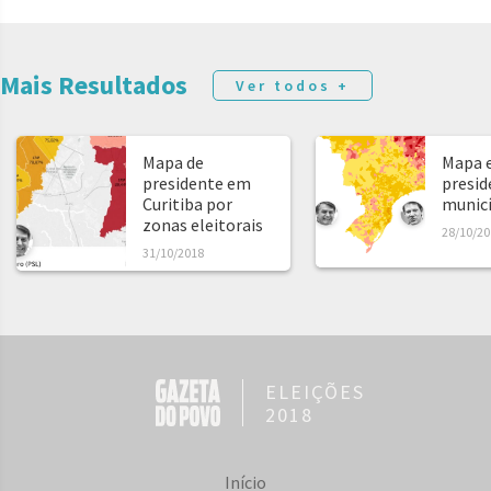
Mais Resultados
Ver todos +
Mapa de
Mapa e
presidente em
presid
Curitiba por
municíp
zonas eleitorais
28/10/20
31/10/2018
ELEIÇÕES
2018
Início