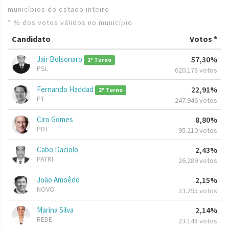
municípios do estado inteiro
* % dos votos válidos no município
Candidato
Votos *
Jair Bolsonaro
57,30%
2º Turno
PSL
620.178 votos
Fernando Haddad
22,91%
2º Turno
PT
247.946 votos
Ciro Gomes
8,80%
PDT
95.210 votos
Cabo Daciolo
2,43%
PATRI
26.289 votos
João Amoêdo
2,15%
NOVO
23.295 votos
Marina Silva
2,14%
REDE
23.148 votos