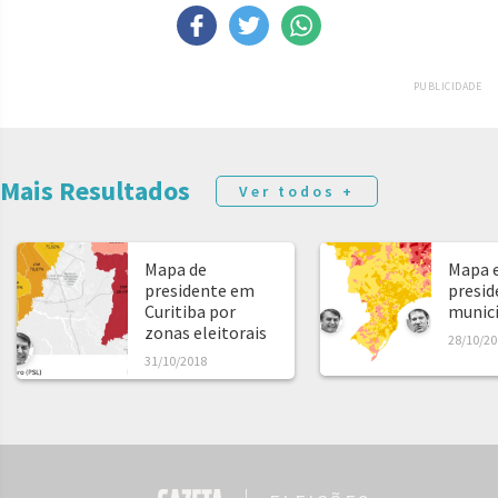
PUBLICIDADE
Mais Resultados
Ver todos +
Mapa de
Mapa e
presidente em
presid
Curitiba por
municíp
zonas eleitorais
28/10/20
31/10/2018