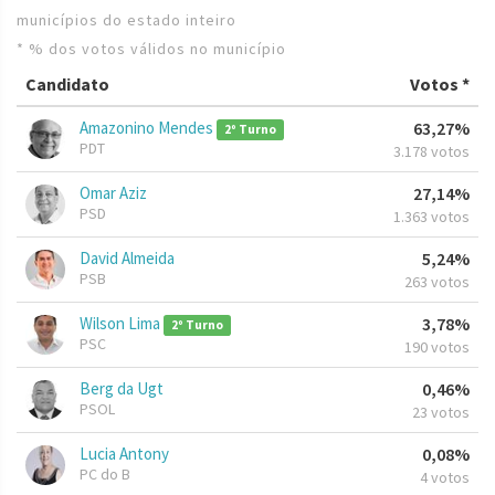
municípios do estado inteiro
* % dos votos válidos no município
Candidato
Votos *
Amazonino Mendes
63,27%
2º Turno
PDT
3.178 votos
Omar Aziz
27,14%
PSD
1.363 votos
David Almeida
5,24%
PSB
263 votos
Wilson Lima
3,78%
2º Turno
PSC
190 votos
Berg da Ugt
0,46%
PSOL
23 votos
Lucia Antony
0,08%
PC do B
4 votos