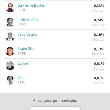
Guilherme Boulos
0,33%
PSOL
44 votos
João Amoêdo
0,24%
NOVO
33 votos
Cabo Daciolo
0,19%
PATRI
26 votos
Alvaro Dias
0,13%
PODE
18 votos
Eymael
0,01%
DC
2 votos
Vera
0,01%
PSTU
2 votos
Resultados por município: