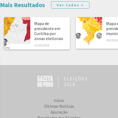
Mais Resultados
Ver todos +
Mapa de
Mapa e
presidente em
presid
Curitiba por
municíp
zonas eleitorais
28/10/20
31/10/2018
ELEIÇÕES
2018
Início
Últimas Notícias
Apuração
Resultados das Eleições