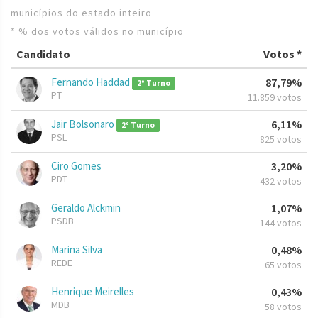
municípios do estado inteiro
* % dos votos válidos no município
Candidato
Votos *
Fernando Haddad
87,79%
2º Turno
PT
11.859 votos
Jair Bolsonaro
6,11%
2º Turno
PSL
825 votos
Ciro Gomes
3,20%
PDT
432 votos
Geraldo Alckmin
1,07%
PSDB
144 votos
Marina Silva
0,48%
REDE
65 votos
Henrique Meirelles
0,43%
MDB
58 votos