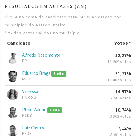
RESULTADOS EM AUTAZES (AM)
Clique no nome do candidato para ver sua votação por
municípios do estado inteiro
* % dos votos válidos no município
Candidato
Votos *
Alfredo Nascimento
32,27%
PR
11.609 votos
Eduardo Braga
31,71%
Eleito
MDB
11.407 votos
Vanessa
14,57%
PC do B
5.241 votos
Plinio Valerio
10,74%
Eleito
PSDB
3.863 votos
Luiz Castro
7,12%
REDE
2.561 votos