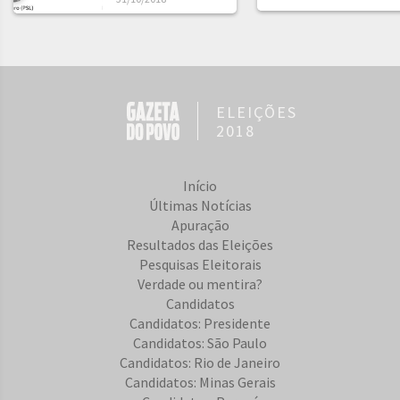
ELEIÇÕES
2018
Início
Últimas Notícias
Apuração
Resultados das Eleições
Pesquisas Eleitorais
Verdade ou mentira?
Candidatos
Candidatos: Presidente
Candidatos: São Paulo
Candidatos: Rio de Janeiro
Candidatos: Minas Gerais