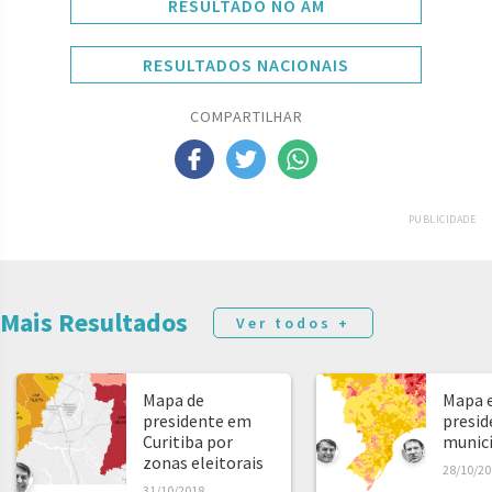
RESULTADO NO AM
RESULTADOS NACIONAIS
COMPARTILHAR
PUBLICIDADE
Mais Resultados
Ver todos +
Mapa de
Mapa e
presidente em
presid
Curitiba por
municíp
zonas eleitorais
28/10/20
31/10/2018