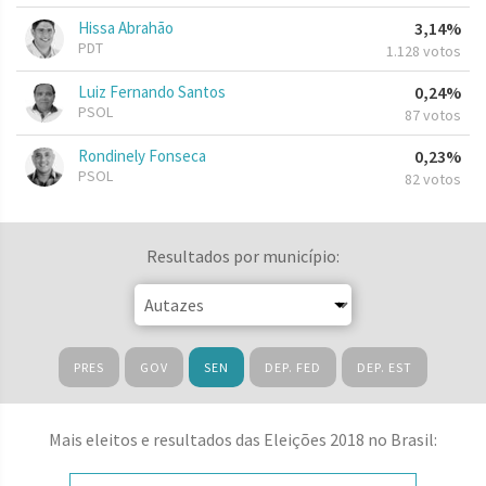
Hissa Abrahão
3,14%
PDT
1.128 votos
Luiz Fernando Santos
0,24%
PSOL
87 votos
Rondinely Fonseca
0,23%
PSOL
82 votos
Resultados por município:
PRES
GOV
SEN
DEP. FED
DEP. EST
Mais eleitos e resultados das Eleições 2018 no Brasil: