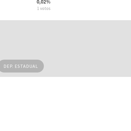
0,02%
1 votos
DEP. ESTADUAL