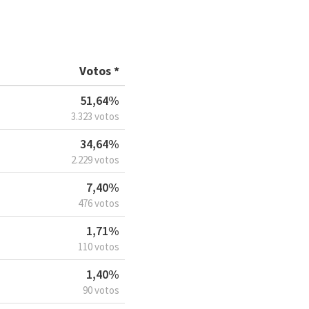
Votos *
51,64%
3.323 votos
34,64%
2.229 votos
7,40%
476 votos
1,71%
110 votos
1,40%
90 votos