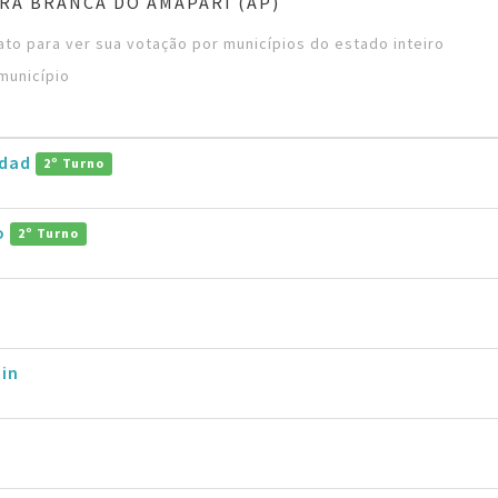
RA BRANCA DO AMAPARI (AP)
to para ver sua votação por municípios do estado inteiro
município
ddad
2º Turno
ro
2º Turno
in