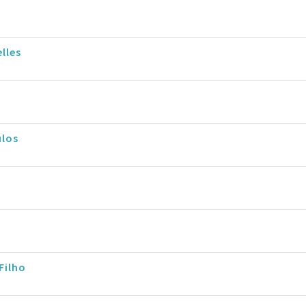
lles
ulos
Filho