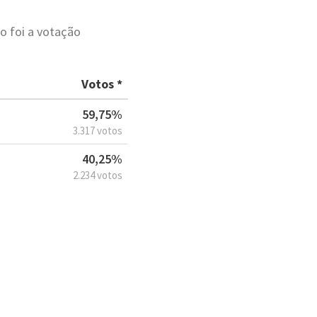
o foi a votação
Votos *
59,75%
3.317 votos
40,25%
2.234 votos