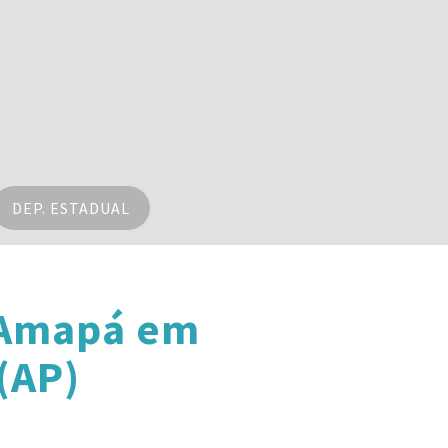
DEP. ESTADUAL
 Amapá em
(AP)