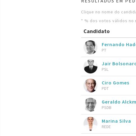
RESULTADOS EM PED
Clique no nome do candida
* % dos votos válidos no 
Candidato
Fernando Ha
PT
Jair Bolsona
PSL
Ciro Gomes
PDT
Geraldo Alckm
PSDB
Marina Silva
REDE