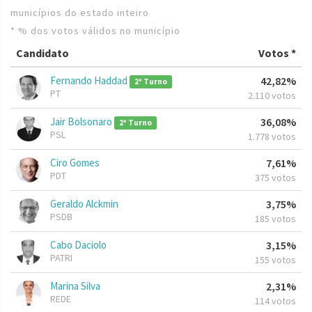
municípios do estado inteiro
* % dos votos válidos no município
Candidato
Votos *
Fernando Haddad
42,82%
2º Turno
PT
2.110 votos
Jair Bolsonaro
36,08%
2º Turno
PSL
1.778 votos
Ciro Gomes
7,61%
PDT
375 votos
Geraldo Alckmin
3,75%
PSDB
185 votos
Cabo Daciolo
3,15%
PATRI
155 votos
Marina Silva
2,31%
REDE
114 votos