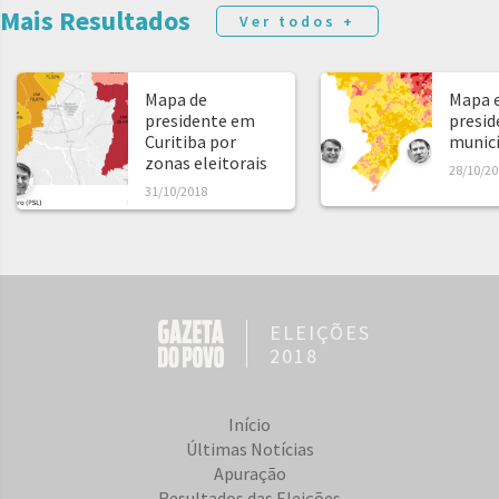
Mais Resultados
Ver todos +
Mapa de
Mapa e
presidente em
presid
Curitiba por
municíp
zonas eleitorais
28/10/20
31/10/2018
ELEIÇÕES
2018
Início
Últimas Notícias
Apuração
Resultados das Eleições