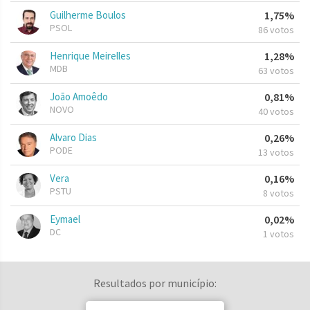
Guilherme Boulos
1,75%
PSOL
86 votos
Henrique Meirelles
1,28%
MDB
63 votos
João Amoêdo
0,81%
NOVO
40 votos
Alvaro Dias
0,26%
PODE
13 votos
Vera
0,16%
PSTU
8 votos
Eymael
0,02%
DC
1 votos
Resultados por município: