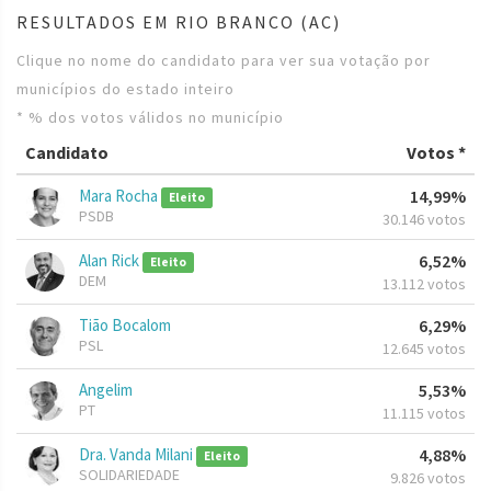
RESULTADOS EM RIO BRANCO (AC)
Clique no nome do candidato para ver sua votação por
municípios do estado inteiro
* % dos votos válidos no município
Candidato
Votos *
Mara Rocha
14,99%
Eleito
PSDB
30.146 votos
Alan Rick
6,52%
Eleito
DEM
13.112 votos
Tião Bocalom
6,29%
PSL
12.645 votos
Angelim
5,53%
PT
11.115 votos
Dra. Vanda Milani
4,88%
Eleito
SOLIDARIEDADE
9.826 votos