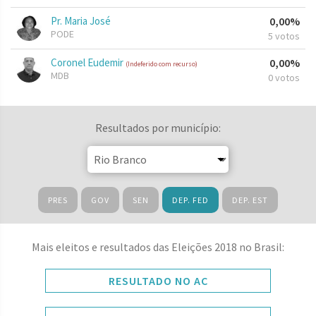
Pr. Maria José
0,00%
PODE
5 votos
Coronel Eudemir
0,00%
(Indeferido com recurso)
MDB
0 votos
Resultados por município:
PRES
GOV
SEN
DEP. FED
DEP. EST
Mais eleitos e resultados das Eleições 2018 no Brasil:
RESULTADO NO AC