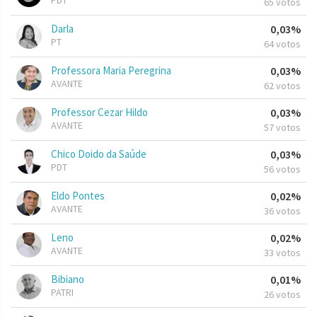
PDT
65 votos
Darla
0,03%
PT
64 votos
Professora Maria Peregrina
0,03%
AVANTE
62 votos
Professor Cezar Hildo
0,03%
AVANTE
57 votos
Chico Doido da Saúde
0,03%
PDT
56 votos
Eldo Pontes
0,02%
AVANTE
36 votos
Leno
0,02%
AVANTE
33 votos
Bibiano
0,01%
PATRI
26 votos