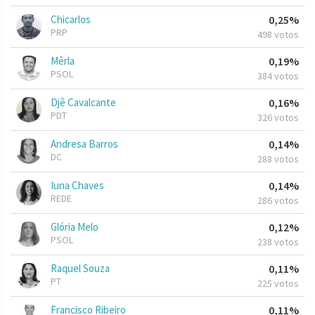
Chicarlos
0,25%
PRP
498 votos
Mêrla
0,19%
PSOL
384 votos
Djê Cavalcante
0,16%
PDT
326 votos
Andresa Barros
0,14%
DC
288 votos
Iuna Chaves
0,14%
REDE
286 votos
Glória Melo
0,12%
PSOL
238 votos
Raquel Souza
0,11%
PT
225 votos
Francisco Ribeiro
0,11%