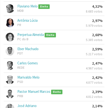
Flaviano Melo
4,32%
Eleito
MDB
8.685 votos
Antônia Lúcia
2,97%
PR
5.979 votos
Perpetua Almeida
2,68%
Eleito
PC do B
5.385 votos
Eber Machado
2,59%
PDT
5.217 votos
Carlos Gomes
2,47%
REDE
4.967 votos
Marivaldo Melo
2,42%
PSD
4.877 votos
Pastor Manuel Marcos
2,39%
Eleito
PRB
4.812 votos
José Adriano
2,14%