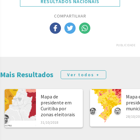
RESULTADOS NACIONAIS
COMPARTILHAR
PUBLICIDADE
Mais Resultados
Ver todos +
Mapa de
Mapa e
presidente em
presid
Curitiba por
municíp
zonas eleitorais
28/10/20
31/10/2018