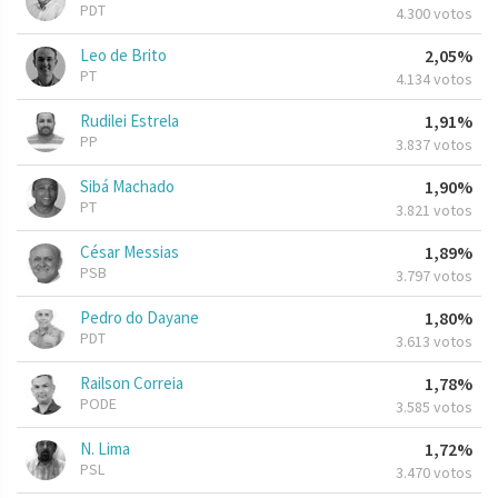
PDT
4.300 votos
Leo de Brito
2,05%
PT
4.134 votos
Rudilei Estrela
1,91%
PP
3.837 votos
Sibá Machado
1,90%
PT
3.821 votos
César Messias
1,89%
PSB
3.797 votos
Pedro do Dayane
1,80%
PDT
3.613 votos
Railson Correia
1,78%
PODE
3.585 votos
N. Lima
1,72%
PSL
3.470 votos