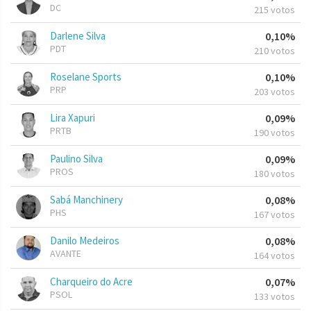
DC
215 votos
Darlene Silva
0,10%
PDT
210 votos
Roselane Sports
0,10%
PRP
203 votos
Lira Xapuri
0,09%
PRTB
190 votos
Paulino Silva
0,09%
PROS
180 votos
Sabá Manchinery
0,08%
PHS
167 votos
Danilo Medeiros
0,08%
AVANTE
164 votos
Charqueiro do Acre
0,07%
PSOL
133 votos