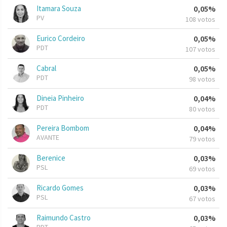
Itamara Souza
0,05%
PV
108 votos
Eurico Cordeiro
0,05%
PDT
107 votos
Cabral
0,05%
PDT
98 votos
Dineia Pinheiro
0,04%
PDT
80 votos
Pereira Bombom
0,04%
AVANTE
79 votos
Berenice
0,03%
PSL
69 votos
Ricardo Gomes
0,03%
PSL
67 votos
Raimundo Castro
0,03%