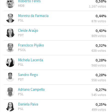
Roberto Feres
0,58%
MDB
1.167 votos
Moreira da Farmacia
0,44%
PSL
878 votos
Cleide Araújo
0,43%
PDT
869 votos
Francisco Piyãko
0,32%
PSOL
638 votos
Michela Lacerda
0,28%
PSL
560 votos
Sandro Rego
0,28%
PDT
558 votos
Adriano Campello
0,27%
PSL
545 votos
Daniela Paiva
0,25%
PSL
499 votos