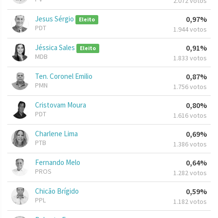
2.072 votos
Jesus Sérgio
0,97%
Eleito
PDT
1.944 votos
Jéssica Sales
0,91%
Eleito
MDB
1.833 votos
Ten. Coronel Emilio
0,87%
PMN
1.756 votos
Cristovam Moura
0,80%
PDT
1.616 votos
Charlene Lima
0,69%
PTB
1.386 votos
Fernando Melo
0,64%
PROS
1.282 votos
Chicão Brígido
0,59%
PPL
1.182 votos