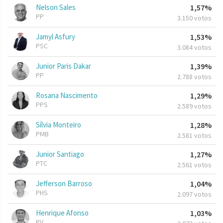
Nelson Sales
1,57%
PP
3.150 votos
Jamyl Asfury
1,53%
PSC
3.084 votos
Junior Paris Dakar
1,39%
PP
2.788 votos
Rosana Nascimento
1,29%
PPS
2.589 votos
Sílvia Monteiro
1,28%
PMB
2.581 votos
Junior Santiago
1,27%
PTC
2.561 votos
Jefferson Barroso
1,04%
PHS
2.097 votos
Henrique Afonso
1,03%
PV