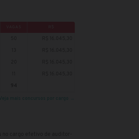
VAGAS
R$
50
R$ 16.045,30
13
R$ 16.045,30
20
R$ 16.045,30
11
R$ 16.045,30
94
Veja mais concursos por cargo
→
s
no cargo efetivo de auditor-