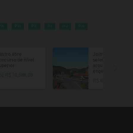
PB
PR
PE
PI
RJ
RN
astro abre
Joinville abre
oncurso de nível
seleção para
uperior
arquitetos e
engenheiros
té R$ 10.688,88
R$ 6.004,35