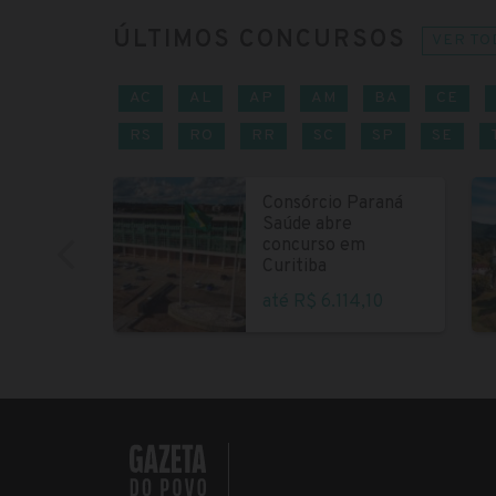
ÚLTIMOS CONCURSOS
VER TO
AC
AL
AP
AM
BA
CE
RS
RO
RR
SC
SP
SE
Consórcio Paraná
Saúde abre
concurso em
Curitiba
até R$ 6.114,10