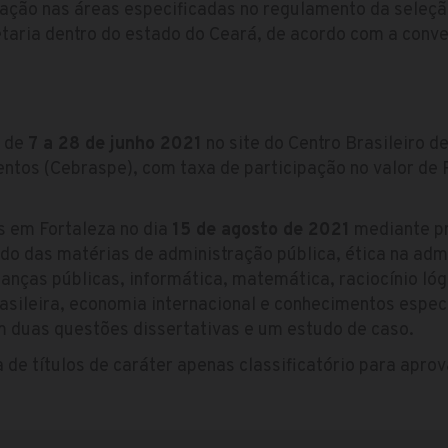
duação nas áreas especificadas no regulamento da seleç
taria dentro do estado do Ceará, de acordo com a conve
s de
7 a 28 de junho 2021
no site do Centro Brasileiro 
ntos (Cebraspe), com taxa de participação no valor de 
s em Fortaleza no dia
15 de agosto de 2021
mediante pr
do das matérias de administração pública, ética na admi
inanças públicas, informática, matemática, raciocínio lóg
sileira, economia internacional e conhecimentos especí
 duas questões dissertativas e um estudo de caso.
a de títulos de caráter apenas classificatório para apro