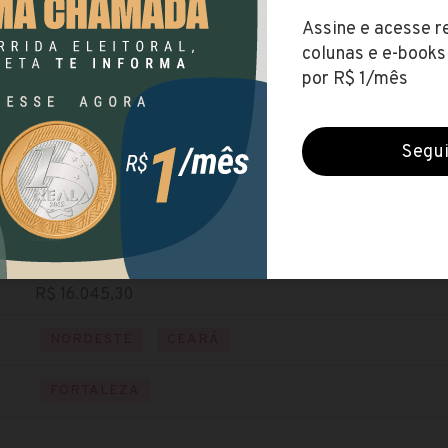
SEFAZ-CE
(Secretaria da Fazenda do Ceará)
Encerradas (28 jun 2021)
NÍVEL SUPERIOR
Baixe o edital
Visite o site
R$ 16.045,30
NORDESTE
CEARÁ
FORTALEZA