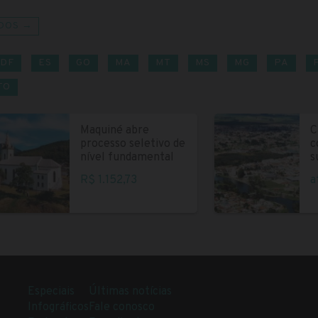
DOS →
DF
ES
GO
MA
MT
MS
MG
PA
TO
Maquiné abre
C
processo seletivo de
c
nível fundamental
s
R$ 1.152,73
a
Especiais
Últimas notícias
Infográficos
Fale conosco