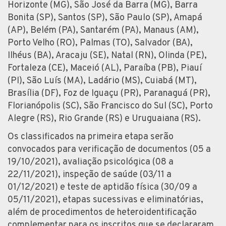
Horizonte (MG), São José da Barra (MG), Barra
Bonita (SP), Santos (SP), São Paulo (SP), Amapá
(AP), Belém (PA), Santarém (PA), Manaus (AM),
Porto Velho (RO), Palmas (TO), Salvador (BA),
Ilhéus (BA), Aracaju (SE), Natal (RN), Olinda (PE),
Fortaleza (CE), Maceió (AL), Paraíba (PB), Piauí
(PI), São Luís (MA), Ladário (MS), Cuiabá (MT),
Brasília (DF), Foz de Iguaçu (PR), Paranaguá (PR),
Florianópolis (SC), São Francisco do Sul (SC), Porto
Alegre (RS), Rio Grande (RS) e Uruguaiana (RS).
Os classificados na primeira etapa serão
convocados para verificação de documentos (05 a
19/10/2021), avaliação psicológica (08 a
22/11/2021), inspeção de saúde (03/11 a
01/12/2021) e teste de aptidão física (30/09 a
05/11/2021), etapas sucessivas e eliminatórias,
além de procedimentos de heteroidentificação
complementar para os inscritos que se declararam