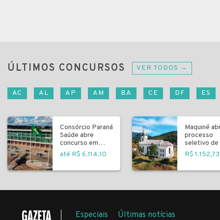
ÚLTIMOS CONCURSOS
VER TODOS →
AC
AL
AP
AM
BA
CE
DF
ES
Consórcio Paraná
Maquiné ab
Saúde abre
processo
concurso em
seletivo de 
Curitiba
fundamenta
até R$ 6.114,10
R$ 1.152,73
Especiais
Últimas notícias