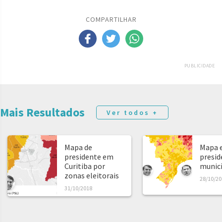
COMPARTILHAR
PUBLICIDADE
Mais Resultados
Ver todos +
Mapa de
Mapa e
presidente em
presid
Curitiba por
municíp
zonas eleitorais
28/10/20
31/10/2018