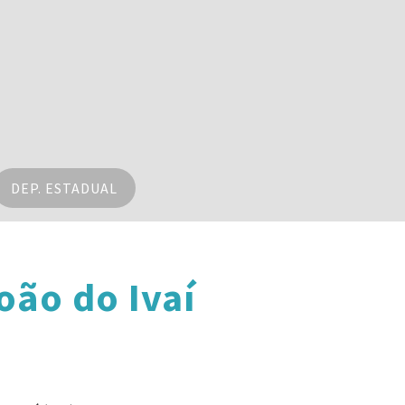
DEP. ESTADUAL
oão do Ivaí