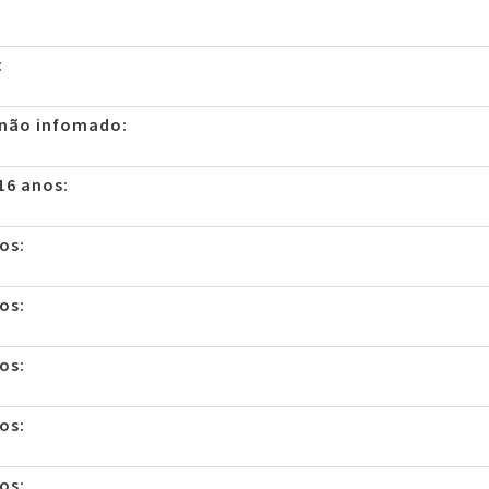
:
 não infomado:
16 anos:
os:
os:
os:
os:
os: