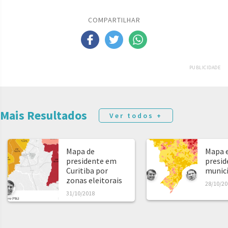
COMPARTILHAR
PUBLICIDADE
Mais Resultados
Ver todos +
Mapa de
Mapa e
presidente em
presid
Curitiba por
municíp
zonas eleitorais
28/10/20
31/10/2018