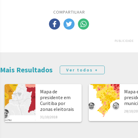
COMPARTILHAR
PUBLICIDADE
Mais Resultados
Ver todos +
Mapa de
Mapa e
presidente em
presid
Curitiba por
municíp
zonas eleitorais
28/10/20
31/10/2018