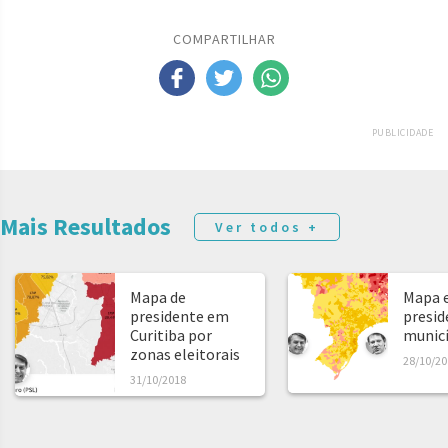
COMPARTILHAR
PUBLICIDADE
Mais Resultados
Ver todos +
Mapa de
Mapa e
presidente em
presid
Curitiba por
municíp
zonas eleitorais
28/10/20
31/10/2018