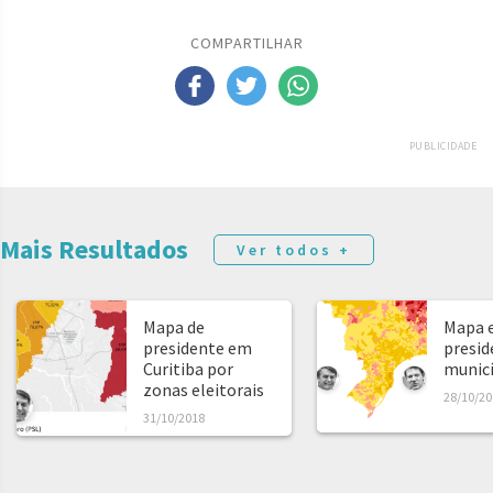
COMPARTILHAR
PUBLICIDADE
Mais Resultados
Ver todos +
Mapa de
Mapa e
presidente em
presid
Curitiba por
municíp
zonas eleitorais
28/10/20
31/10/2018