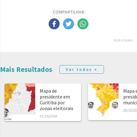
COMPARTILHAR
PUBLICIDADE
Mais Resultados
Ver todos +
Mapa de
Mapa e
presidente em
presid
Curitiba por
municíp
zonas eleitorais
28/10/20
31/10/2018