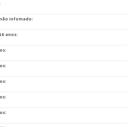
:
 não infomado:
16 anos:
os:
os:
os:
os:
os: