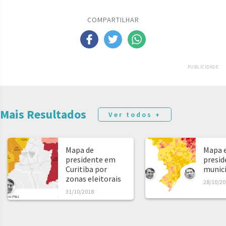
COMPARTILHAR
PUBLICIDADE
Mais Resultados
Ver todos +
Mapa de
Mapa e
presidente em
presid
Curitiba por
municíp
zonas eleitorais
28/10/20
31/10/2018