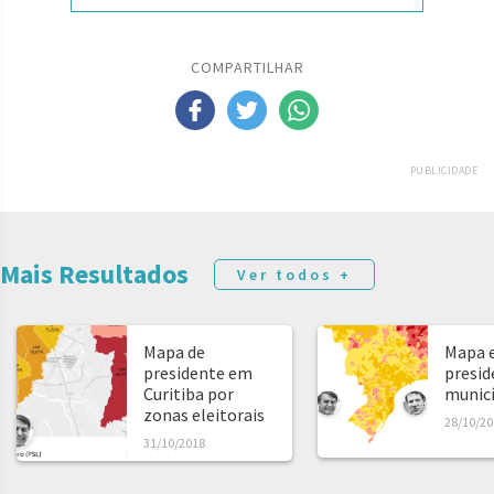
COMPARTILHAR
PUBLICIDADE
Mais Resultados
Ver todos +
Mapa de
Mapa e
presidente em
presid
Curitiba por
municíp
zonas eleitorais
28/10/20
31/10/2018