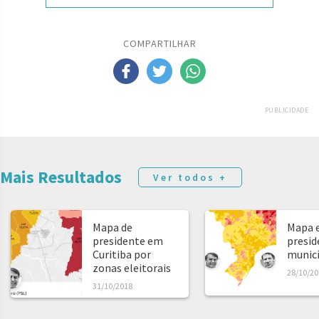
COMPARTILHAR
PUBLICIDADE
Mais Resultados
Ver todos +
Mapa de
Mapa e
presidente em
presid
Curitiba por
municíp
zonas eleitorais
28/10/20
31/10/2018