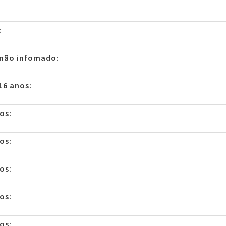
:
 não infomado:
16 anos:
os:
os:
os:
os:
os: