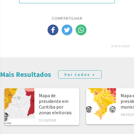
COMPARTILHAR
PUBLICIDADE
Mais Resultados
Ver todos +
Mapa de
Mapa e
presidente em
presid
Curitiba por
municíp
zonas eleitorais
28/10/20
31/10/2018