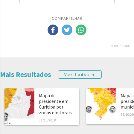
COMPARTILHAR
PUBLICIDADE
Mais Resultados
Ver todos +
Mapa de
Mapa e
presidente em
presid
Curitiba por
municíp
zonas eleitorais
28/10/20
31/10/2018