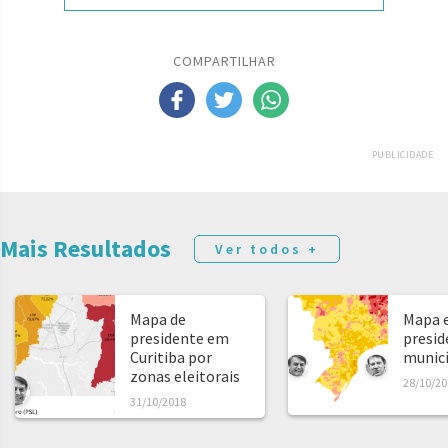
COMPARTILHAR
PUBLICIDADE
Mais Resultados
Ver todos +
Mapa de
Mapa e
presidente em
presid
Curitiba por
municíp
zonas eleitorais
28/10/20
31/10/2018