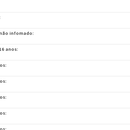
:
 não infomado:
16 anos:
os:
os:
os:
os:
os: