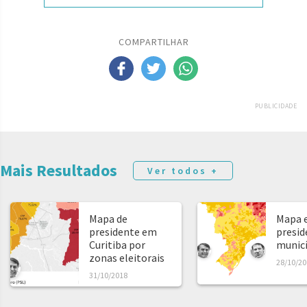
COMPARTILHAR
PUBLICIDADE
Mais Resultados
Ver todos +
Mapa de
Mapa e
presidente em
presid
Curitiba por
municíp
zonas eleitorais
28/10/20
31/10/2018