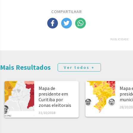
COMPARTILHAR
PUBLICIDADE
Mais Resultados
Ver todos +
Mapa de
Mapa e
presidente em
presid
Curitiba por
municíp
zonas eleitorais
28/10/20
31/10/2018