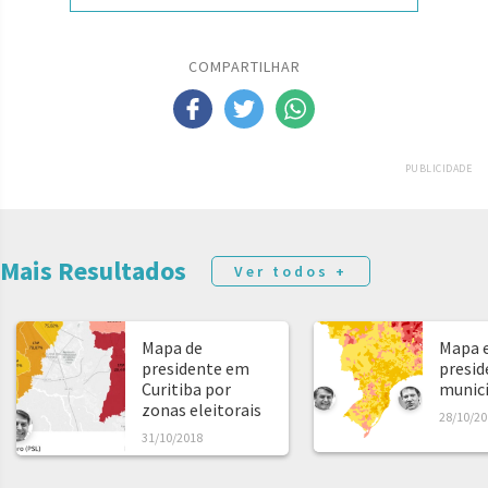
COMPARTILHAR
PUBLICIDADE
Mais Resultados
Ver todos +
Mapa de
Mapa e
presidente em
presid
Curitiba por
municíp
zonas eleitorais
28/10/20
31/10/2018