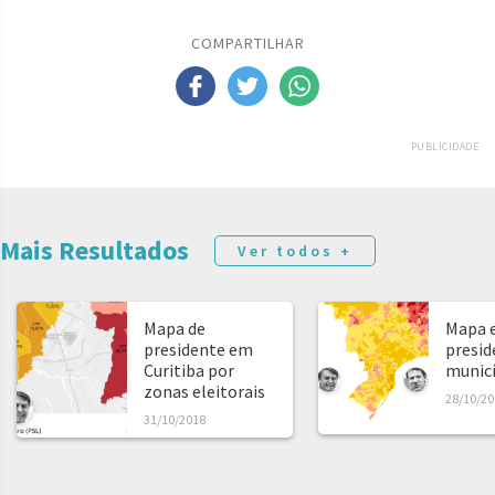
COMPARTILHAR
PUBLICIDADE
Mais Resultados
Ver todos +
Mapa de
Mapa e
presidente em
presid
Curitiba por
municíp
zonas eleitorais
28/10/20
31/10/2018