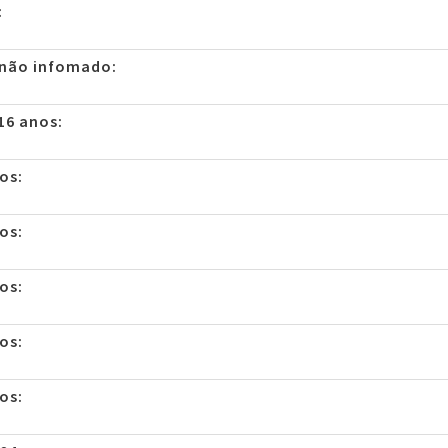
:
 não infomado:
16 anos:
os:
os:
os:
os:
os: