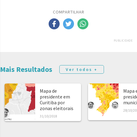
COMPARTILHAR
PUBLICIDADE
Mais Resultados
Ver todos +
Mapa de
Mapa e
presidente em
presid
Curitiba por
municíp
zonas eleitorais
28/10/20
31/10/2018