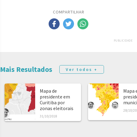
COMPARTILHAR
PUBLICIDADE
Mais Resultados
Ver todos +
Mapa de
Mapa e
presidente em
presid
Curitiba por
municíp
zonas eleitorais
28/10/20
31/10/2018