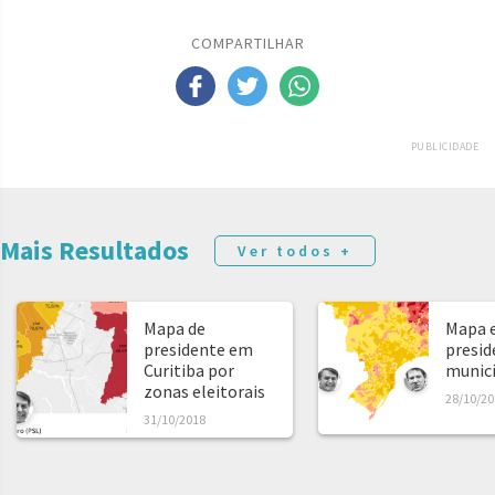
COMPARTILHAR
PUBLICIDADE
Mais Resultados
Ver todos +
Mapa de
Mapa e
presidente em
presid
Curitiba por
municíp
zonas eleitorais
28/10/20
31/10/2018