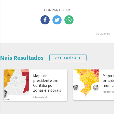
COMPARTILHAR
PUBLICIDADE
Mais Resultados
Ver todos +
Mapa de
Mapa e
presidente em
presid
Curitiba por
municíp
zonas eleitorais
28/10/20
31/10/2018