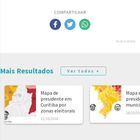
COMPARTILHAR
PUBLICIDADE
Mais Resultados
Ver todos +
Mapa de
Mapa e
presidente em
presid
Curitiba por
municíp
zonas eleitorais
28/10/20
31/10/2018