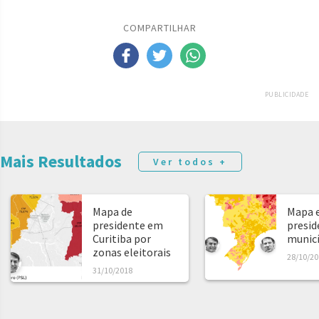
COMPARTILHAR
PUBLICIDADE
Mais Resultados
Ver todos +
Mapa de
Mapa e
presidente em
presid
Curitiba por
municíp
zonas eleitorais
28/10/20
31/10/2018