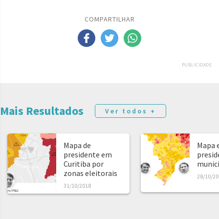
COMPARTILHAR
PUBLICIDADE
Mais Resultados
Ver todos +
Mapa de
Mapa e
presidente em
presid
Curitiba por
municíp
zonas eleitorais
28/10/20
31/10/2018