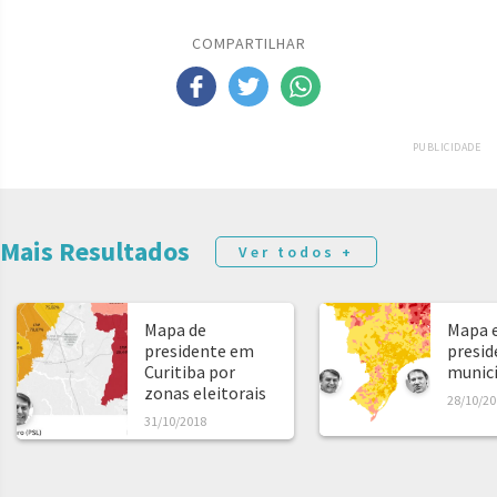
COMPARTILHAR
PUBLICIDADE
Mais Resultados
Ver todos +
Mapa de
Mapa e
presidente em
presid
Curitiba por
municíp
zonas eleitorais
28/10/20
31/10/2018