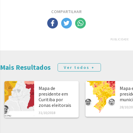
COMPARTILHAR
PUBLICIDADE
Mais Resultados
Ver todos +
Mapa de
Mapa e
presidente em
presid
Curitiba por
municíp
zonas eleitorais
28/10/20
31/10/2018