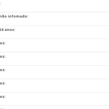
:
 não infomado:
16 anos:
os:
os:
os:
os:
os: